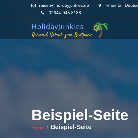
Skip
reisen@holidayjunkies.de
Rheintal, Deuts
to
02644-945 8188
content
Beispiel-Seite
Beispiel-Seite
Home