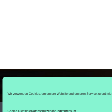
53545 
reisen
02644 -
Wir verwenden Cookies, um unsere Website und unseren Service zu optimie
Cookie-Richtlinie
Datenschutzerklärung
Impressum