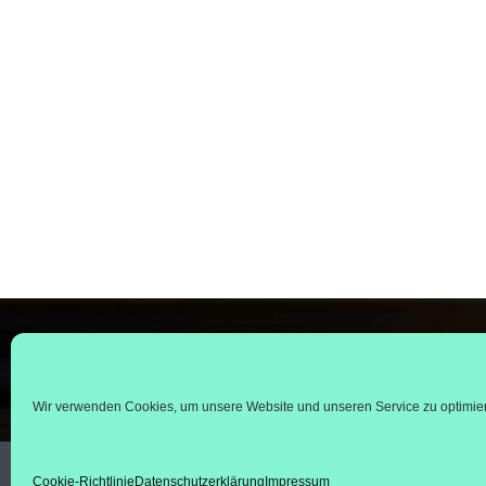
53545 
reisen
02644 -
Wir verwenden Cookies, um unsere Website und unseren Service zu optimie
Cookie-Richtlinie
Datenschutzerklärung
Impressum