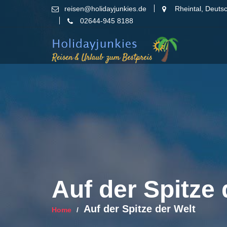
Skip
reisen@holidayjunkies.de
Rheintal, Deuts
to
02644-945 8188
content
Auf der Spitze 
Auf der Spitze der Welt
Home