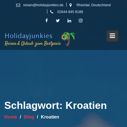
Skip
reisen@holidayjunkies.de
Rheintal, Deutschland
to
02644-945 8188
content
Schlagwort:
Kroatien
Home
Blog
Kroatien